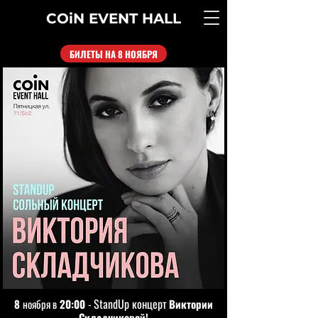
COiN
EVENT
HALL
БИЛЕТЫ НА 8 НОЯБРЯ
S
tandU
p
концерт
8
ноября в
20:00
-
Виктории
Складчиковой!