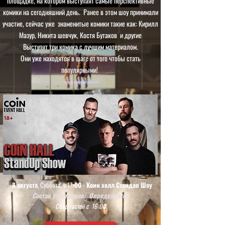
площадке, на котором выступаят самые перспективные
комики на сегодняшний день. Ранее в этом шоу принимали
участие, сейчас уже знаменитые комики такие как: Кирилл
Мазур, Никита шевчук, Костя Бутаков и другие
Выступят три комика с лучшим материалом.
Они уже находятся в шаге от того чтобы стать
популярными!
8 августа
, Суббота, в 17
:00
-
Коин холл Стендап Шоу
Состав участников: Определяется
Сбор гостей с 16:0
0