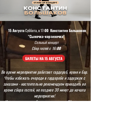
15 Августа
Суббота, в 17
:00
Константин Большаков
"Сыночка-корзиночка"
Сольный концерт
Сбор гостей с 16
:00
БИЛЕТЫ НА 15 АВГУСТА
Во время мероприятия работают гардероб, кухня и бар.
Чтобы избежать очереди в гардеробе и задержек с
заказами - настоятельно рекомендуем приходить во
время сбора гостей, не позднее 30 минут до начала
мероприятия!
Наше заведение работает в концепции "Наливаем
честно!" Пенное - 500 мл, Виноградное - 150 мл,
крепкие напитки - 50 мл.!