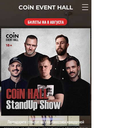
COiN
EVENT
HALL
БИЛЕТЫ НА 8 АВГУСТА
Легендарное стендап шоу на известной концертной