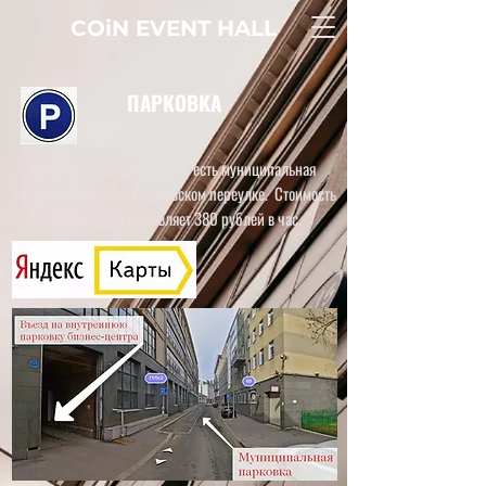
COiN
EVENT
HALL
ПАРКОВКА
Рядом с нашей площадкой есть муниципальная
парковка на 2м Монетчиковском переулке. Стоимость
машиноместа составляет 380
рублей в час.