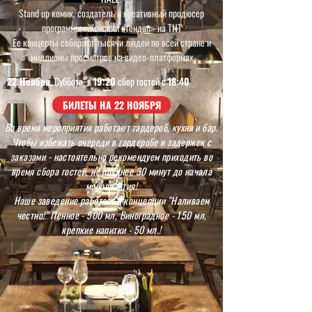
Stand up комик, создатель и креативный продюсер
программы «Женский стендап» на ТНТ
Ее концерты собирают тысячи людей по всей стране и
миллионы просмотров на видео-платформах
22 Ноября
, Суббота, в
19:20
сбор гостей с
18:40
БИЛЕТЫ НА 22 НОЯБРЯ
Во время мероприятия работают гардероб, кухня и бар.
Чтобы избежать очереди в гардеробе и задержек с
заказами - настоятельно рекомендуем приходить во
время сбора гостей, не позднее 30 минут до начала
мероприятия!
Наше заведение работает в концепции "Наливаем
честно!" Пенное - 500 мл, Виноградное - 150 мл,
крепкие напитки - 50 мл.!