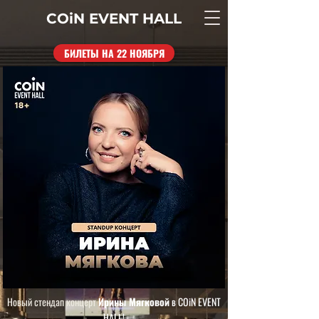
COiN
EVENT
HALL
БИЛЕТЫ НА 22 НОЯБРЯ
Новый стендап концерт
Ирины Мягковой
в COiN EVENT
HALL!