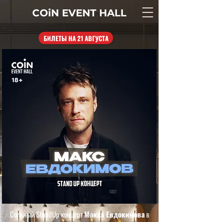
COiN
EVENT
HALL
БИЛЕТЫ НА 21 АВГУСТА
Сольный StandUp концерт
Макса Евдокимова
в