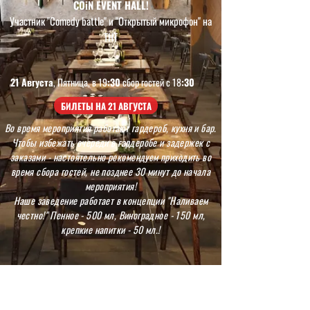
COiN EVENT HALL!
Участник "Comedy battle" и "Открытый микрофон" на
ТНТ
21 Августа
, Пятница, в 19
:30
сбор гостей с 18
:30
БИЛЕТЫ НА 21 АВГУСТА
Во время мероприятия работают гардероб, кухня и бар.
Чтобы избежать очереди в гардеробе и задержек с
заказами - настоятельно рекомендуем приходить во
время сбора гостей, не позднее 30 минут до начала
мероприятия!
Наше заведение работает в концепции "Наливаем
честно!" Пенное - 500 мл, Виноградное - 150 мл,
крепкие напитки - 50 мл.!