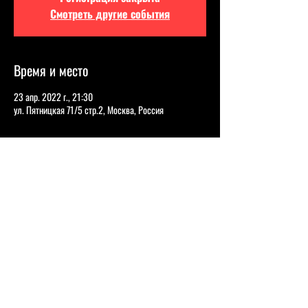
Смотреть другие события
Время и место
23 апр. 2022 г., 21:30
ул. Пятницкая 71/5 стр.2, Москва, Россия
О событии
ВИКТОРИЯ СКЛАДЧИКОВА
Отношения с мужчинами, бывшими 
одноклассниками, семьей — любой случай 
становится темой для ироничного взгляда комика. 
Она выступает на контрасте: утонченная внешность, 
смешанная с напором и раскрепощенностью.