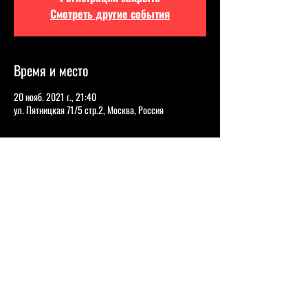
Смотреть другие события
Время и место
20 нояб. 2021 г., 21:40
ул. Пятницкая 71/5 стр.2, Москва, Россия
О событии
ВИКТОРИЯ СКЛАДЧИКОВА
Отношения с мужчинами, бывшими 
одноклассниками, семьей — любой случай 
становится темой для ироничного взгляда комика. 
Она выступает на контрасте: утонченная внешность, 
смешанная с напором и раскрепощенностью.