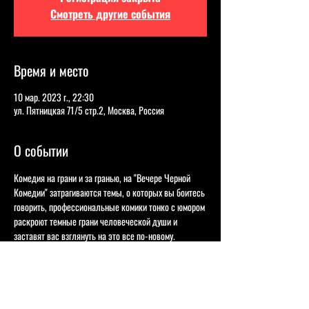
Смотреть другие события
Время и место
10 мар. 2023 г., 22:30
ул. Пятницкая 71/5 стр.2, Москва, Россия
О событии
Комедия на грани и за гранью, на "Вечере Черной 
Комедии" затрагиваются темы, о которых вы боитесь 
говорить, профессиональные комики тонко с юмором 
раскроют темные грани человеческой души и 
заставят вас взглянуть на это все по-новому.
Илья Раевский 
- Участник шоу «Открытый 
микрофон» на ТНТ. "Шутит про армейскую смекалку". 
Анарбек Аскаров - 
Участник шоу Открытый 
микрофон» на ТНТ, Камеди баттл, Парамаунт камеди 
и Стендап аутсайд. "Шутит про отношения к 