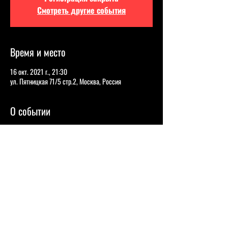
Смотреть другие события
Время и место
16 окт. 2021 г., 21:30
ул. Пятницкая 71/5 стр.2, Москва, Россия
О событии
ГУРАМ ДЕМИДОВ
Православный христианин, но выглядит так, что при 
нем никогда не шутят про мусульман.
КАРИНА САЛИХОВА
Участница телевизионных проектов «Открытый 
микрофон» на ТНТ, «Женский стендап» и «Рассмеши 
комика».
 ИНГА СТОКОЛЯС
Участница шоу «Женский стендап» на телеканале 
ТНТ.