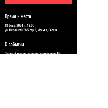
Время и место
18 февр. 2024 г., 19:00
ул. Пятницкая 71/5 стр.2, Москва, Россия
О событии
Сборный концерт резидентов стендап на ТНТ!
Coin Event Hall - это современное место для
проведения концертов и мероприятий, которое
находится в самом центре Москвы на Пятницкой
улице рядом с метро Добрынинская. Отличается
своей неповторимой атмосферой и качественным
звуком, поэтому здесь любят выступать лучшие
комики страны: Виктория Складчикова, Нурлан
Сабуров, Гурам Амарян, Стас Старовойтов и многие
другие. Ранее здесь давали свои первые сольные
StandUp - концерты Ольга Малащенко, Никита