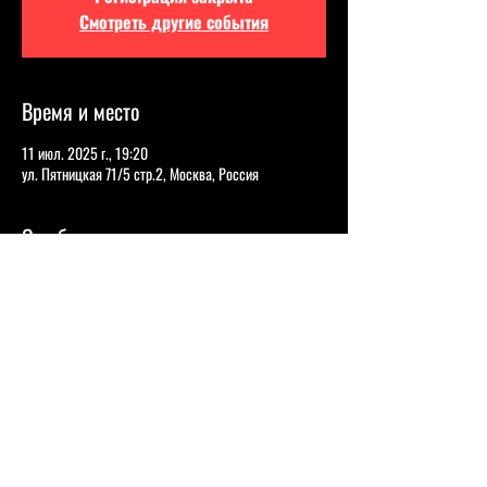
Смотреть другие события
Время и место
11 июл. 2025 г., 19:20
ул. Пятницкая 71/5 стр.2, Москва, Россия
О событии
РАСУЛ ЧАБДАРОВ
Долгое время работал в такси, но на встрече 
выпускников рассказывал, что играет за 
мадридский «Реал». 
Известный комик, Стендап на ТНТ, Решалы и многие 
другие проекты