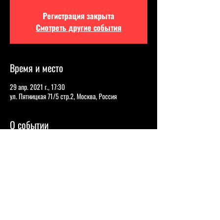
Регистрация закрыта
Смотреть другие события
Время и место
29 апр. 2021 г., 17:30
ул. Пятницкая 71/5 стр.2, Москва, Россия
О событии
1. Савва Савченко
Ведущий Comedy Radio
2. Боб Фарбер
Финалист проекта «Comedy Баттл» (ТНТ) и 
победитель шоу «Рассмеши комика» (Интер)
3. Александр Мадич
Капитан команды КВН «Сборная Владивостока»