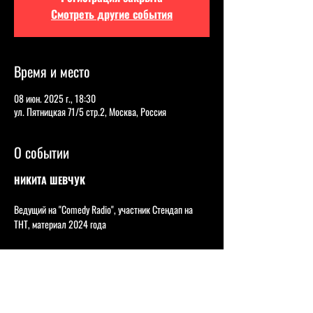
Смотреть другие события
Время и место
08 июн. 2025 г., 18:30
ул. Пятницкая 71/5 стр.2, Москва, Россия
О событии
НИКИТА ШЕВЧУК
Ведущий на "Comedy Radio", участник Стендап на 
ТНТ, материал 2024 года      
Никита цепляет своей откровенностью, он без 
стеснения раскрывает самые злободневные вещи, 
всегда с уникальным взглядом и комедийным 
подходом, а благодаря бархатному тембру голоса он 
буквально окутывает зрителей своими мыслями, при 