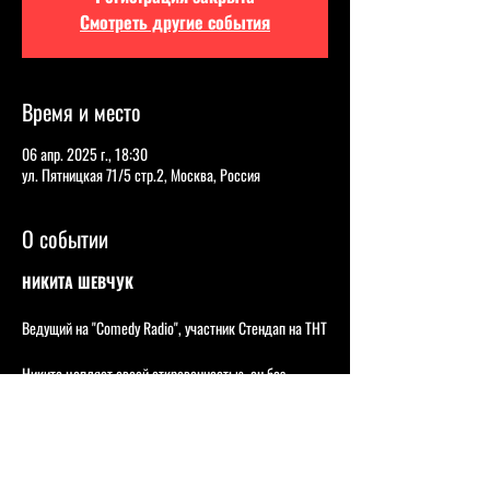
Смотреть другие события
Время и место
06 апр. 2025 г., 18:30
ул. Пятницкая 71/5 стр.2, Москва, Россия
О событии
НИКИТА ШЕВЧУК
Ведущий на "Comedy Radio", участник Стендап на ТНТ
Никита цепляет своей откровенностью, он без 
стеснения раскрывает самые злободневные вещи, 
всегда с уникальным взглядом и комедийным 
подходом, а благодаря бархатному тембру голоса он 
буквально окутывает зрителей своими мыслями, при 
этом заставляя смеяться.