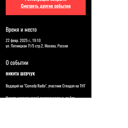
Смотреть другие события
Время и место
22 февр. 2025 г., 19:10
ул. Пятницкая 71/5 стр.2, Москва, Россия
О событии
НИКИТА ШЕВЧУК
Ведущий на "Comedy Radio", участник Стендап на ТНТ
Никита цепляет своей откровенностью, он без 
стеснения раскрывает самые злободневные вещи, 
всегда с уникальным взглядом и комедийным 
подходом, а благодаря бархатному тембру голоса он 
буквально окутывает зрителей своими мыслями, при 
этом заставляя смеяться.