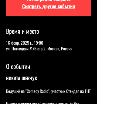
Смотреть другие события
Время и место
16 февр. 2025 г., 19:00
ул. Пятницкая 71/5 стр.2, Москва, Россия
О событии
НИКИТА ШЕВЧУК
Ведущий на "Comedy Radio", участник Стендап на ТНТ
Никита цепляет своей откровенностью, он без 
стеснения раскрывает самые злободневные вещи, 
всегда с уникальным взглядом и комедийным 
подходом, а благодаря бархатному тембру голоса он 
буквально окутывает зрителей своими мыслями, при 
этом заставляя смеяться.