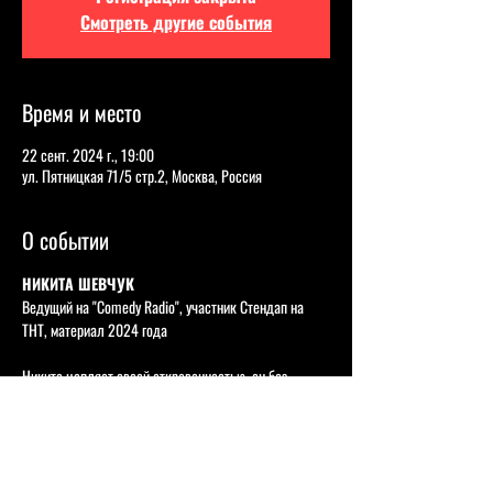
Смотреть другие события
Время и место
22 сент. 2024 г., 19:00
ул. Пятницкая 71/5 стр.2, Москва, Россия
О событии
НИКИТА ШЕВЧУК
Ведущий на "Comedy Radio", участник Стендап на 
ТНТ, материал 2024 года      
Никита цепляет своей откровенностью, он без 
стеснения раскрывает самые злободневные вещи, 
всегда с уникальным взглядом и комедийным 
подходом, а благодаря бархатному тембру голоса он 
буквально окутывает зрителей своими мыслями, при 
этом заставляя смеяться.   