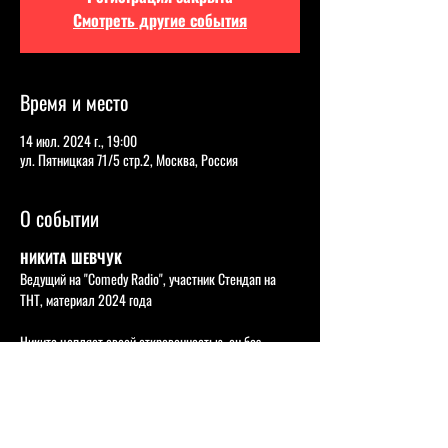
Смотреть другие события
Время и место
14 июл. 2024 г., 19:00
ул. Пятницкая 71/5 стр.2, Москва, Россия
О событии
НИКИТА ШЕВЧУК
Ведущий на "Comedy Radio", участник Стендап на 
ТНТ, материал 2024 года      
Никита цепляет своей откровенностью, он без 
стеснения раскрывает самые злободневные вещи, 
всегда с уникальным взглядом и комедийным 
подходом, а благодаря бархатному тембру голоса он 
буквально окутывает зрителей своими мыслями, при 
этом заставляя смеяться.   