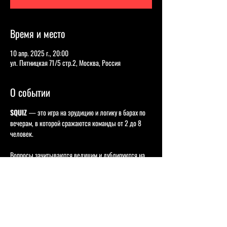
Время и место
10 апр. 2025 г., 20:00
ул. Пятницкая 71/5 стр.2, Москва, Россия
О событии
SQUIZ 
— это игра на эрудицию и логику в барах по 
вечерам, в которой сражаются команды от 2 до 8 
человек.
Вопросы зачитываются ведущим и дублируются на 
экранах, ответы команды вписывают в бланки и 
сдают их в конце раундов.
В одной игре соревнуются в среднем по 20-40 
команд.