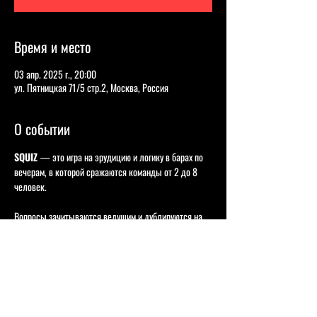
Время и место
03 апр. 2025 г., 20:00
ул. Пятницкая 71/5 стр.2, Москва, Россия
О событии
SQUIZ 
— это игра на эрудицию и логику в барах по 
вечерам, в которой сражаются команды от 2 до 8 
человек.
Вопросы зачитываются ведущим и дублируются на 
экранах, ответы команды вписывают в бланки и 
сдают их в конце раундов.
В одной игре соревнуются в среднем по 20-40 
команд.