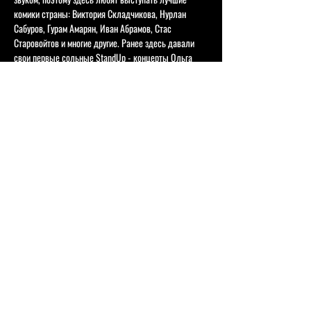
комики страны: Виктория Складчикова, Нурлан 
Сабуров, Гурам Амарян, Иван Абрамов, Стас 
Старовойтов и многие другие. Ранее здесь давали 
свои первые сольные StandUp - концерты Ольга 
Малащенко, Никита Шевчук и тот самый Василий 
Вакуленко. Здесь записывали свои концерты - 
Слава Комисаренко, Идрак, Рост Батл с Алексеем 
Щербаковым, Илья Соболев, Василий Вакуленко и 
т.д... За быстрое обслуживание, за богатый выбор 
напитков, коктейлей и блюд это место полюбили 
зрители стендапа. На одном концерте на вопрос 
комика один из зрителей стендапа признался, что 
был за последний месяц в Коине на концертах 8 раз. 
Работает бар и кухня. Чтобы избежать задержек с 
заказами рекомендуем приходить во…
Подробнее >