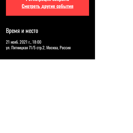
Смотреть другие события
Время и место
21 нояб. 2021 г., 18:00
ул. Пятницкая 71/5 стр.2, Москва, Россия
О событии
Один из самых необычных российских стендаперов 
— хотя бы потому, что делает музыкальные 
выступления. На сцене Иван Абрамов появляется за 
синтезатором или другим музыкальным 
инструментом.
ИВАН АБРАМОВ