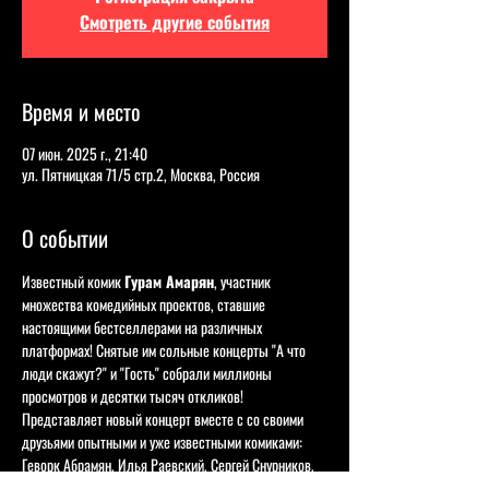
Смотреть другие события
Время и место
07 июн. 2025 г., 21:40
ул. Пятницкая 71/5 стр.2, Москва, Россия
О событии
Известный комик 
Гурам Амарян
, участник 
множества комедийных проектов, ставшие 
настоящими бестселлерами на различных 
платформах! Снятые им сольные концерты "А что 
люди скажут?" и "Гость" собрали миллионы 
просмотров и десятки тысяч откликов! 
Представляет новый концерт вместе с со своими 
друзьями опытными и уже известными комиками: 
Геворк Абрамян, Илья Раевский, Сергей Снурников, 
Эрнест Таржуманян и Вадим Постильный! 