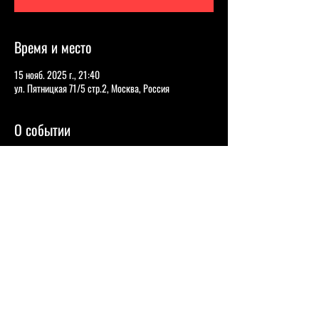
Время и место
15 нояб. 2025 г., 21:40
ул. Пятницкая 71/5 стр.2, Москва, Россия
О событии
Гев Абрамян
Постоянный участник концертов "Гурам Амарян и 
Друзья!", Участник множества шоу и юмористических 
проектов "Оф незнаю", "Story Selling", "Два стула", 
постоянный член команды Гурама Амаряна. 
Гев выступит с новой концертной программой "Мне 
терять Нечего!" - 50 мл.!