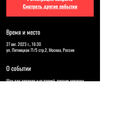
Смотреть другие события
Время и место
27 авг. 2023 г., 16:30
ул. Пятницкая 71/5 стр.2, Москва, Россия
О событии
Шоу для девушек и их парней, лучшие девушки 
комики Москвы выступят на легендарной сцене!
- Участница шоу «Открытый микрофон» на ТНТ, 
высшая лига КВН "Сборная Дагестана".   
Найка 
Казиева 
Участница шоу "Женский Стендап" на ТНТ.   
Вика 
Македонская - 
- Ведущая "Comedy Радио", участница "Comedy 
Баттл", "Не Спать", "Рассмеши Комика" и других 
стендап-проектов.  
Елена Корнеева 