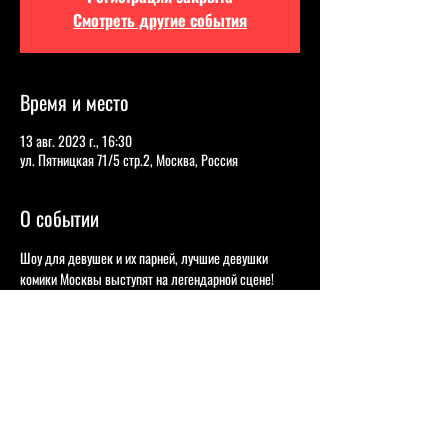
Смотреть другие события
Время и место
13 авг. 2023 г., 16:30
ул. Пятницкая 71/5 стр.2, Москва, Россия
О событии
Шоу для девушек и их парней, лучшие девушки 
комики Москвы выступят на легендарной сцене!
Юлия Демиденкова 
- Участница шоу Открытый 
микрофон на ТНТ, Roast Battle. "Шутит про 
бодипозитив и бодинегатив".  
Ника Тарасевич - 
Участница шоу «Женский 
стендап» на телеканале «ТНТ», организатор и 
ведущий открытых микрофонов «Стендап для 
друзей» в Москве.   
Елена Корнеева 
- Ведущая "Comedy Радио", 