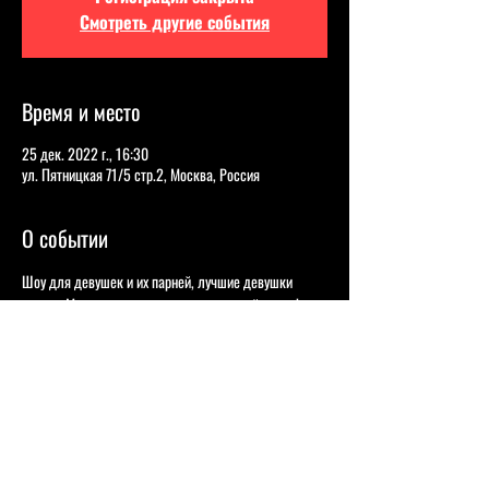
Смотреть другие события
Время и место
25 дек. 2022 г., 16:30
ул. Пятницкая 71/5 стр.2, Москва, Россия
О событии
Шоу для девушек и их парней, лучшие девушки 
комики Москвы выступят на легендарной сцене!
Настя Веневитина 
- Стендап-комик из Воронежа. 
Участница шоу «Comedy Баттл» на ТНТ и Roast 
Battle. 
Анна Мясушкина - 
Финалистка шоу "Открытый 
Микрофон" на телеканале ТНТ. 
Ника Тарасевич - 
Участница шоу «Женский 
стендап» на телеканале «ТНТ», организатор и 
ведущий открытых микрофонов «Стендап для 