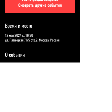
Смотреть другие события
Время и место
12 мая 2024 г., 16:30
ул. Пятницкая 71/5 стр.2, Москва, Россия
О событии
Шоу для девушек и их парней, лучшие девушки
комики Москвы выступят на легендарной сцене!
Coin Event Hall - это современное место для
проведения концертов и мероприятий, которое
находится в самом центре Москвы на Пятницкой
улице рядом с метро Добрынинская. Отличается
своей неповторимой атмосферой и качественным
звуком, поэтому здесь любят выступать лучшие
комики страны: Виктория Складчикова, Нурлан