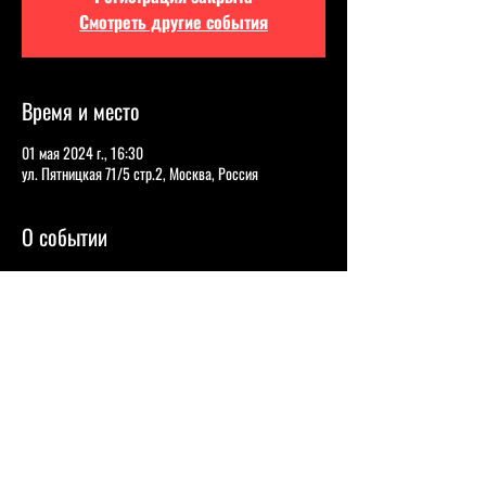
Смотреть другие события
Время и место
01 мая 2024 г., 16:30
ул. Пятницкая 71/5 стр.2, Москва, Россия
О событии
Шоу для девушек и их парней, лучшие девушки
комики Москвы выступят на легендарной сцене!
Надежда Бобрышева
- Полуфиналистка шоу
«Comedy Баттл» на телеканале ТНТ.
Наталья Корчмарек
- Участница шоу Comedy
Баттл и Рассмеши комика.
Таня Березовская
- Участница шоу «Открытый
микрофон» на ТНТ, «Алга» и «Импровизация.
Команды».