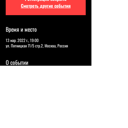
Смотреть другие события
Время и место
13 мар. 2022 г., 19:00
ул. Пятницкая 71/5 стр.2, Москва, Россия
О событии
Ольга Малащенко 
- Участница шоу 
«Женский 
стендап»
 на телеканале «ТНТ».
Соня Медовщикова 
- Полуфиналистка шоу 
«Comedy Баттл» на ТНТ.
Инга Стоколяс 
- Участница шоу 
«Женский 
стендап»
 на телеканале «ТНТ».
Вера Котельникова 
- Участница шоу «Открытый 
микрофон» на ТНТ и шоу «Прожарка» на ТНТ4.