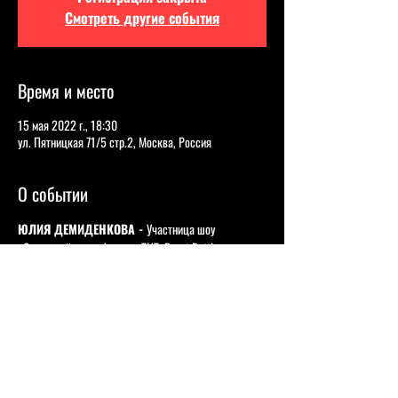
Смотреть другие события
Время и место
15 мая 2022 г., 18:30
ул. Пятницкая 71/5 стр.2, Москва, Россия
О событии
ЮЛИЯ ДЕМИДЕНКОВА - 
Участница шоу 
«Открытый микрофон» на ТНТ, Roast Battle от 
Labelcom, Gong Show и других юмористических 
проектов.
ДИНАРА КУРБАНОВА -
 Участница шоу Roast 
battle.
НАСТЯ СКОРИК
 - Талантливая комикесса из 
Крыма
ЗОЯ КУУЛАР -
 Участница Открытого микрофона на 
ТНТ, Comedy Баттл, Roast Battle на Labelcom. 