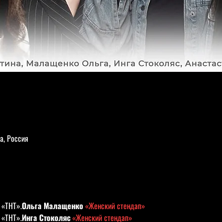
а, Россия
 «ТНТ».
Ольга Малащенко 
«Женский стендап»
 «ТНТ».
Инга Стоколяс 
«Женский стендап»