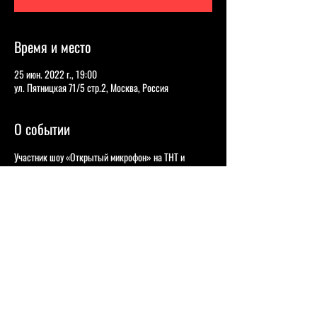
Время и место
25 июн. 2022 г., 19:00
ул. Пятницкая 71/5 стр.2, Москва, Россия
О событии
Участник шоу «Открытый микрофон» на ТНТ и 
«Comedy Баттл»
Сергей Горох - 
 Участник «Открытого микрофона» и шоу StandUp на 
ТНТ. 
Андрей Колмачевский -
 Участник шоу «Открытый микрофон» и «Женский 
стендап» на телеканале ТНТ. 
Павел Залуцкий -
 Полуфиналист «Comedy Баттл», участник проекта 
«Стендап-комики» и «Разгоны» 
Егор Свирский -
 Участник шоу «Стендап-комики» от Stand-Up Club 
#1
 и «Roast Battle»
Андрей Шумилов -