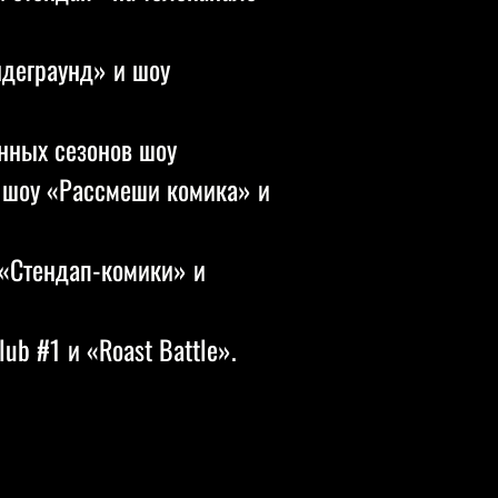
ндеграунд» и шоу
нных сезонов шоу
 шоу «Рассмеши комика» и
 «Стендап-комики» и
ub #1 и «Roast Battle».