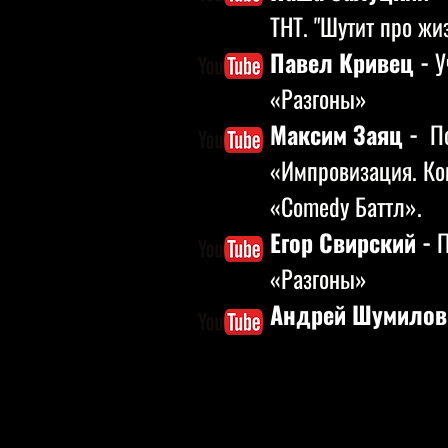
ТНТ. "Шутит про жи
Павел Кривец -
У
«Разгоны»
Максим Заяц -
По
«Импровизация. Ко
«Comedy Баттл».
Егор Свирский -
П
«Разгоны»
Андрей Шумилов