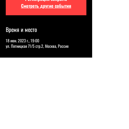
Смотреть другие события
Время и место
18 июн. 2023 г., 19:00
ул. Пятницкая 71/5 стр.2, Москва, Россия
О событии
АНАСТАСИЯ ВЕНЕВИТИНА
Настя Веневитина, участница «Женского стендапа» 
и других теле- и YouTube-проектов, расскажет о 
современных проблемах, феминизме и отношениях с 
близкими. Успейте услышать эти шутки раньше, чем 
зрители ТНТ